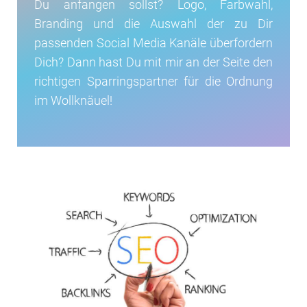
Du anfangen sollst? Logo, Farbwahl,
Branding und die Auswahl der zu Dir
passenden Social Media Kanäle überfordern
Dich? Dann hast Du mit mir an der Seite den
richtigen Sparringspartner für die Ordnung
im Wollknäuel!